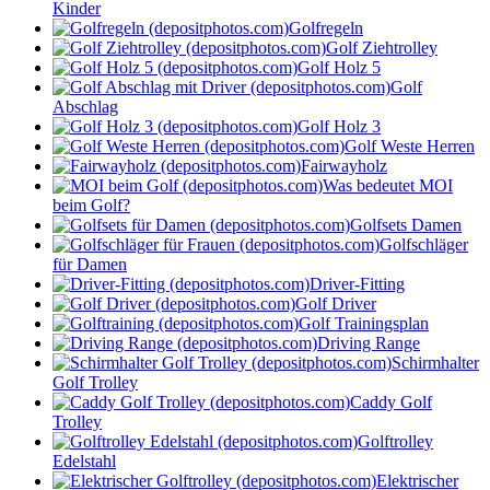
Kinder
Golfregeln
Golf Ziehtrolley
Golf Holz 5
Golf
Abschlag
Golf Holz 3
Golf Weste Herren
Fairwayholz
Was bedeutet MOI
beim Golf?
Golfsets Damen
Golfschläger
für Damen
Driver-Fitting
Golf Driver
Golf Trainingsplan
Driving Range
Schirmhalter
Golf Trolley
Caddy Golf
Trolley
Golftrolley
Edelstahl
Elektrischer