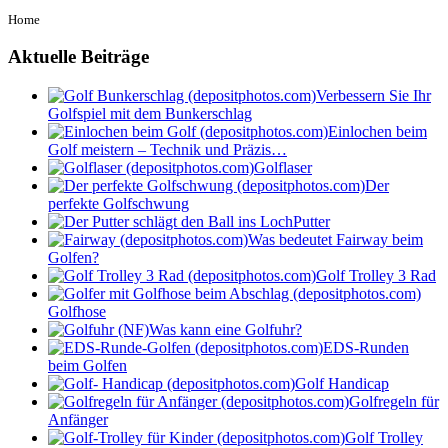
Home
Aktuelle Beiträge
Verbessern Sie Ihr
Golfspiel mit dem Bunkerschlag
Einlochen beim
Golf meistern – Technik und Präzis…
Golflaser
Der
perfekte Golfschwung
Putter
Was bedeutet Fairway beim
Golfen?
Golf Trolley 3 Rad
Golfhose
Was kann eine Golfuhr?
EDS-Runden
beim Golfen
Golf Handicap
Golfregeln für
Anfänger
Golf Trolley