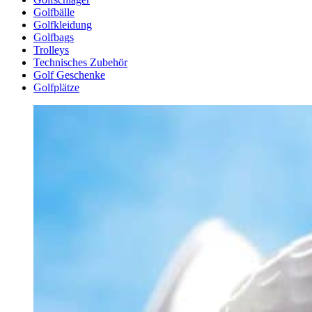
Golfbälle
Golfkleidung
Golfbags
Trolleys
Technisches Zubehör
Golf Geschenke
Golfplätze