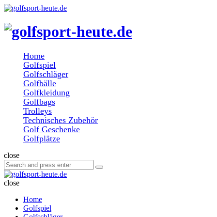
Menu
Search
golfsport-
heute.de
Menu
Home
Golfspiel
Golfschläger
Golfbälle
Golfkleidung
Golfbags
Trolleys
Technisches Zubehör
Golf Geschenke
Golfplätze
Search
close
Search
Search
for:
golfsport-
heute.de
close
Home
Golfspiel
Golfschläger