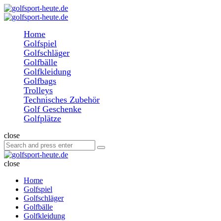
Menu
Search
golfsport-
heute.de
Menu
Home
Golfspiel
Golfschläger
Golfbälle
Golfkleidung
Golfbags
Trolleys
Technisches Zubehör
Golf Geschenke
Golfplätze
Search
close
Search
Search
for:
golfsport-
heute.de
close
Home
Golfspiel
Golfschläger
Golfbälle
Golfkleidung