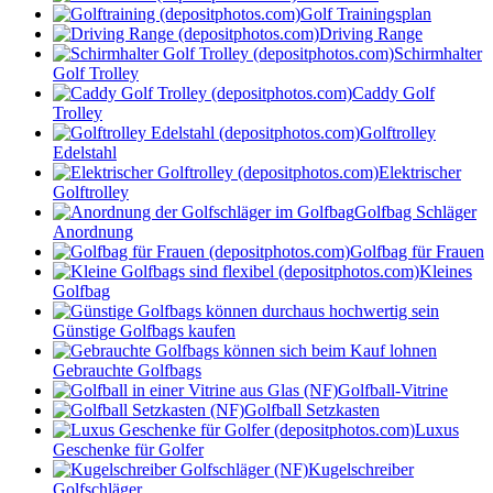
Golf Trainingsplan
Driving Range
Schirmhalter
Golf Trolley
Caddy Golf
Trolley
Golftrolley
Edelstahl
Elektrischer
Golftrolley
Golfbag Schläger
Anordnung
Golfbag für Frauen
Kleines
Golfbag
Günstige Golfbags kaufen
Gebrauchte Golfbags
Golfball-Vitrine
Golfball Setzkasten
Luxus
Geschenke für Golfer
Kugelschreiber
Golfschläger