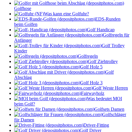
Golfhose
Was kann eine Golfuhr?
EDS-Runden
beim Golfen
Golf Handicap
Golfregeln für
Anfänger
Golf Trolley
Kinder
Golfregeln
Golf Ziehtrolley
Golf Holz 5
Golf
Abschlag
Golf Holz 3
Golf Weste Herren
Fairwayholz
Was bedeutet MOI
beim Golf?
Golfsets Damen
Golfschläger
für Damen
Driver-Fitting
Golf Driver