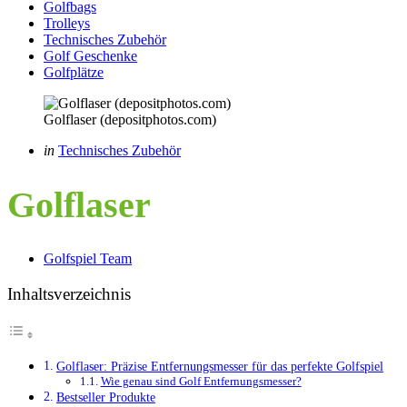
Golfbags
Trolleys
Technisches Zubehör
Golf Geschenke
Golfplätze
Golflaser (depositphotos.com)
Categories
Posted
in
Technisches Zubehör
in
Golflaser
Posted
Golfspiel Team
by
Inhaltsverzeichnis
Golflaser: Präzise Entfernungsmesser für das perfekte Golfspiel
Wie genau sind Golf Entfernungsmesser?
Bestseller Produkte