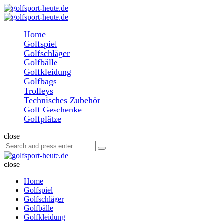
Menu
Search
golfsport-
heute.de
Menu
Home
Golfspiel
Golfschläger
Golfbälle
Golfkleidung
Golfbags
Trolleys
Technisches Zubehör
Golf Geschenke
Golfplätze
Search
close
Search
Search
for:
golfsport-
heute.de
close
Home
Golfspiel
Golfschläger
Golfbälle
Golfkleidung