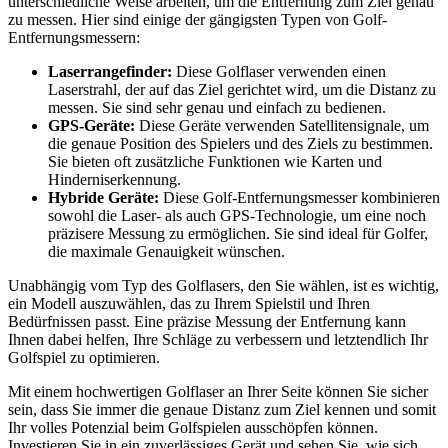
unterschiedliche Weise arbeiten, um die Entfernung zum Ziel genau
zu messen. Hier sind einige der gängigsten Typen von Golf-
Entfernungsmessern:
Laserrangefinder:
Diese Golflaser verwenden einen
Laserstrahl, der auf das Ziel gerichtet wird, um die Distanz zu
messen. Sie sind sehr genau und einfach zu bedienen.
GPS-Geräte:
Diese Geräte verwenden Satellitensignale, um
die genaue Position des Spielers und des Ziels zu bestimmen.
Sie bieten oft zusätzliche Funktionen wie Karten und
Hinderniserkennung.
Hybride Geräte:
Diese Golf-Entfernungsmesser kombinieren
sowohl die Laser- als auch GPS-Technologie, um eine noch
präzisere Messung zu ermöglichen. Sie sind ideal für Golfer,
die maximale Genauigkeit wünschen.
Unabhängig vom Typ des Golflasers, den Sie wählen, ist es wichtig,
ein Modell auszuwählen, das zu Ihrem Spielstil und Ihren
Bedürfnissen passt. Eine präzise Messung der Entfernung kann
Ihnen dabei helfen, Ihre Schläge zu verbessern und letztendlich Ihr
Golfspiel zu optimieren.
Mit einem hochwertigen Golflaser an Ihrer Seite können Sie sicher
sein, dass Sie immer die genaue Distanz zum Ziel kennen und somit
Ihr volles Potenzial beim Golfspielen ausschöpfen können.
Investieren Sie in ein zuverlässiges Gerät und sehen Sie, wie sich