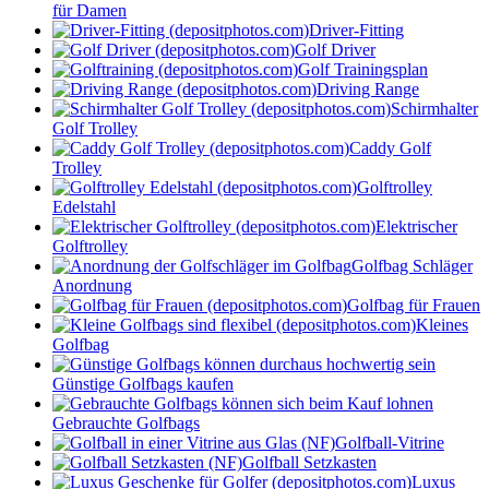
für Damen
Driver-Fitting
Golf Driver
Golf Trainingsplan
Driving Range
Schirmhalter
Golf Trolley
Caddy Golf
Trolley
Golftrolley
Edelstahl
Elektrischer
Golftrolley
Golfbag Schläger
Anordnung
Golfbag für Frauen
Kleines
Golfbag
Günstige Golfbags kaufen
Gebrauchte Golfbags
Golfball-Vitrine
Golfball Setzkasten
Luxus