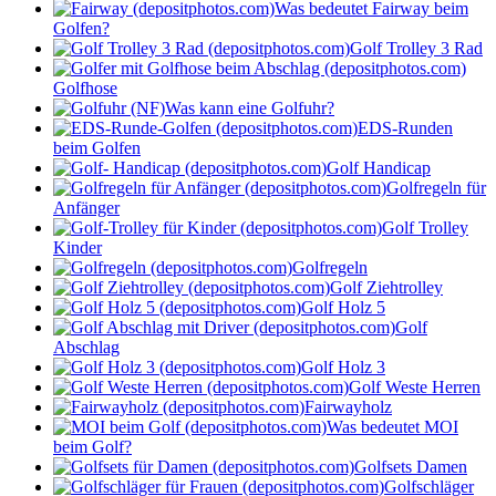
Was bedeutet Fairway beim
Golfen?
Golf Trolley 3 Rad
Golfhose
Was kann eine Golfuhr?
EDS-Runden
beim Golfen
Golf Handicap
Golfregeln für
Anfänger
Golf Trolley
Kinder
Golfregeln
Golf Ziehtrolley
Golf Holz 5
Golf
Abschlag
Golf Holz 3
Golf Weste Herren
Fairwayholz
Was bedeutet MOI
beim Golf?
Golfsets Damen
Golfschläger