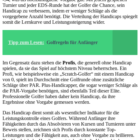
Turnier und jeder EDS-Runde hat der Golfer die Chance, sein
Handicap zu verbessern, indem er weniger Schläge als die
vorgegebene Anzahl benötigt. Die Verteilung der Handicaps spiegelt
somit die Lernkurve und Leistungssteigerung wider.
Tipp zum Lesen:
Golfregeln für Anfänger
Im Gegensatz dazu stehen die
Profis
, die generell ohne Handicap
spielen, da sie das Spiel auf höchstem Niveau beherrschen. Ein
Profi, wie beispielsweise ein „Scratch-Golfer“ mit einem Handicap
von 0, spielt im Durchschnitt eine Golfrunde ohne zusätzliche
Schläge über PAR. Plus-Handicapper, die sogar weniger Schläge als
die PAR-Vorgabe benötigen, sind ebenfalls Teil dieser Elite.
Professionelle Golfer haben daher kein Handicap, da ihre
Ergebnisse ohne Vorgabe gemessen werden.
Das Handicap dient somit als wesentlicher Indikator für die
Leistungskontrolle eines Golfers. Während Anfänger ihre
Fähigkeiten durch das Absolvieren von Kursen und Turnieren unter
Beweis stellen, zeichnen sich Profis durch konstante Top-
Leistungen und die Fähigkeit aus, auch ohne Vorgabe zu brillieren.