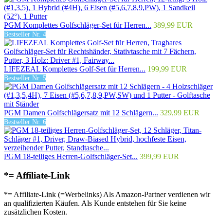
PGM Komplettes Golfschläger-Set für Herren...
389,99 EUR
Bestseller Nr. 4
LIFEZEAL Komplettes Golf-Set für Herren...
199,99 EUR
Bestseller Nr. 5
PGM Damen Golfschlägersatz mit 12 Schlägern...
329,99 EUR
Bestseller Nr. 6
PGM 18-teiliges Herren-Golfschläger-Set...
399,99 EUR
*= Affiliate-Link
*= Affiliate-Link (=Werbelinks) Als Amazon-Partner verdienen wir
an qualifizierten Käufen. Als Kunde entstehen für Sie keine
zusätzlichen Kosten.