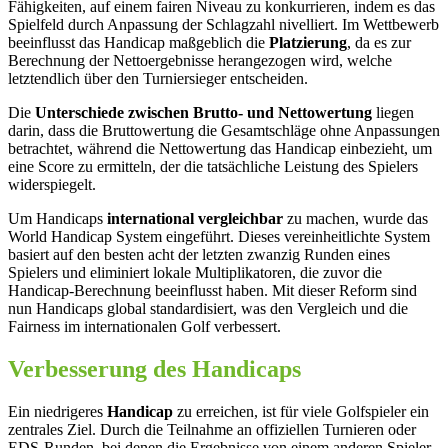
Fähigkeiten, auf einem fairen Niveau zu konkurrieren, indem es das
Spielfeld durch Anpassung der Schlagzahl nivelliert. Im Wettbewerb
beeinflusst das Handicap maßgeblich die
Platzierung
, da es zur
Berechnung der Nettoergebnisse herangezogen wird, welche
letztendlich über den Turniersieger entscheiden.
Die
Unterschiede zwischen Brutto- und Nettowertung
liegen
darin, dass die Bruttowertung die Gesamtschläge ohne Anpassungen
betrachtet, während die Nettowertung das Handicap einbezieht, um
eine Score zu ermitteln, der die tatsächliche Leistung des Spielers
widerspiegelt.
Um Handicaps
international vergleichbar
zu machen, wurde das
World Handicap System eingeführt. Dieses vereinheitlichte System
basiert auf den besten acht der letzten zwanzig Runden eines
Spielers und eliminiert lokale Multiplikatoren, die zuvor die
Handicap-Berechnung beeinflusst haben. Mit dieser Reform sind
nun Handicaps global standardisiert, was den Vergleich und die
Fairness im internationalen Golf verbessert.
Verbesserung des Handicaps
Ein niedrigeres
Handicap
zu erreichen, ist für viele Golfspieler ein
zentrales Ziel. Durch die Teilnahme an offiziellen Turnieren oder
EDS-Runden, bei denen die Ergebnisse von einem anderen Spieler