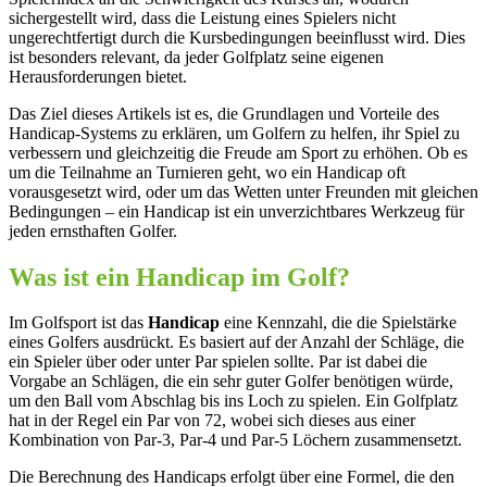
sichergestellt wird, dass die Leistung eines Spielers nicht
ungerechtfertigt durch die Kursbedingungen beeinflusst wird. Dies
ist besonders relevant, da jeder Golfplatz seine eigenen
Herausforderungen bietet.
Das Ziel dieses Artikels ist es, die Grundlagen und Vorteile des
Handicap-Systems zu erklären, um Golfern zu helfen, ihr Spiel zu
verbessern und gleichzeitig die Freude am Sport zu erhöhen. Ob es
um die Teilnahme an Turnieren geht, wo ein Handicap oft
vorausgesetzt wird, oder um das Wetten unter Freunden mit gleichen
Bedingungen – ein Handicap ist ein unverzichtbares Werkzeug für
jeden ernsthaften Golfer.
Was ist ein Handicap im Golf?
Im Golfsport ist das
Handicap
eine Kennzahl, die die Spielstärke
eines Golfers ausdrückt. Es basiert auf der Anzahl der Schläge, die
ein Spieler über oder unter Par spielen sollte. Par ist dabei die
Vorgabe an Schlägen, die ein sehr guter Golfer benötigen würde,
um den Ball vom Abschlag bis ins Loch zu spielen. Ein Golfplatz
hat in der Regel ein Par von 72, wobei sich dieses aus einer
Kombination von Par-3, Par-4 und Par-5 Löchern zusammensetzt.
Die Berechnung des Handicaps erfolgt über eine Formel, die den