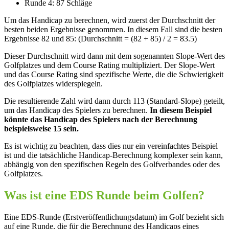
Runde 4: 87 Schläge
Um das Handicap zu berechnen, wird zuerst der Durchschnitt der
besten beiden Ergebnisse genommen. In diesem Fall sind die besten
Ergebnisse 82 und 85: (Durchschnitt = (82 + 85) / 2 = 83.5)
Dieser Durchschnitt wird dann mit dem sogenannten Slope-Wert des
Golfplatzes und dem Course Rating multipliziert. Der Slope-Wert
und das Course Rating sind spezifische Werte, die die Schwierigkeit
des Golfplatzes widerspiegeln.
Die resultierende Zahl wird dann durch 113 (Standard-Slope) geteilt,
um das Handicap des Spielers zu berechnen.
In diesem Beispiel
könnte das Handicap des Spielers nach der Berechnung
beispielsweise 15 sein.
Es ist wichtig zu beachten, dass dies nur ein vereinfachtes Beispiel
ist und die tatsächliche Handicap-Berechnung komplexer sein kann,
abhängig von den spezifischen Regeln des Golfverbandes oder des
Golfplatzes.
Was ist eine EDS Runde beim Golfen?
Eine EDS-Runde (Erstveröffentlichungsdatum) im Golf bezieht sich
auf eine Runde, die für die Berechnung des Handicaps eines