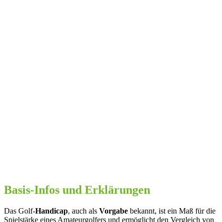
Basis-Infos und Erklärungen
Das Golf-
Handicap
, auch als
Vorgabe
bekannt, ist ein Maß für die
Spielstärke eines Amateurgolfers und ermöglicht den Vergleich von