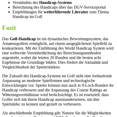
Verständnis des
Handicap-Systems
Berechnung des Handicaps über das DGV-Serviceportal
Empfehlungen für
weiterführende Literatur
zum Thema
Handicap im Golf
Fazit
Das
Golf-Handicap
ist ein dynamisches Bewertungssystem, das
Amateurgolfern ermöglicht, auf einem ausgeglichenen Spielfeld zu
konkurrieren. Mit der Einführung des World Handicap System wird
eine weltweite Vereinheitlichung der Berechnungsmethoden
angestrebt, wobei die letzten 20 Runden und die besten acht
Ergebnisse die Grundlage bilden. Dies fördert die Aktualität und
Vergleichbarkeit der Spielerstärken.
Die Zukunft des Handicap-Systems im Golf sieht eine fortlaufende
Anpassung an moderne Spielformen und technologische
Entwicklungen vor. Spieler können nun auch in 9-Loch-Runden ihr
Handicap verbessern und die Anpassung des Course Ratings an
Witterungsverhältnisse wird berücksichtigt. Es ist essenziell, dass
Golfer sich mit ihrem Handicap auseinandersetzen, um ihre
Spielstärke zu kennen und gezielt zu verbessern.
Als abschließende Empfehlung gilt: Nutzen Sie die Möglichkeiten