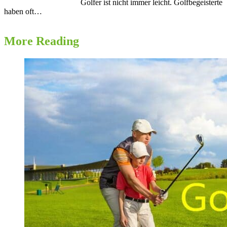
Golfer ist nicht immer leicht. Golfbegeisterte
haben oft…
More Reading
Post
navigation