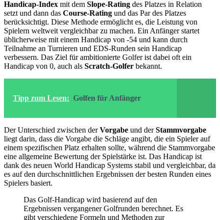
Handicap-Index
mit dem
Slope-Rating
des Platzes in Relation
setzt und dann das
Course-Rating
und das Par des Platzes
berücksichtigt. Diese Methode ermöglicht es, die Leistung von
Spielern weltweit vergleichbar zu machen. Ein Anfänger startet
üblicherweise mit einem Handicap von -54 und kann durch
Teilnahme an Turnieren und EDS-Runden sein Handicap
verbessern. Das Ziel für ambitionierte Golfer ist dabei oft ein
Handicap von 0, auch als
Scratch-Golfer
bekannt.
Tipp zum Lesen:
Golfen für Anfänger
Der Unterschied zwischen der
Vorgabe
und der
Stammvorgabe
liegt darin, dass die Vorgabe die Schläge angibt, die ein Spieler auf
einem spezifischen Platz erhalten sollte, während die Stammvorgabe
eine allgemeine Bewertung der Spielstärke ist. Das Handicap ist
dank des neuen World Handicap Systems stabil und vergleichbar, da
es auf den durchschnittlichen Ergebnissen der besten Runden eines
Spielers basiert.
Das Golf-Handicap wird basierend auf den
Ergebnissen vergangener Golfrunden berechnet. Es
gibt verschiedene Formeln und Methoden zur