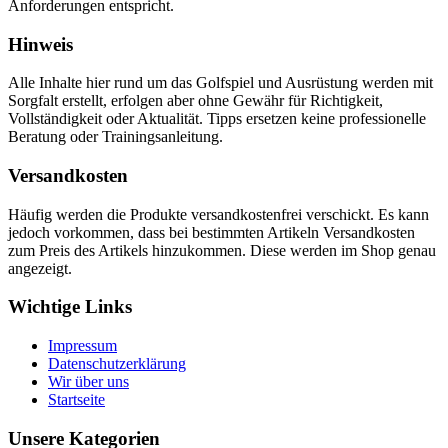
Anforderungen entspricht.
Hinweis
Alle Inhalte hier rund um das Golfspiel und Ausrüstung werden mit
Sorgfalt erstellt, erfolgen aber ohne Gewähr für Richtigkeit,
Vollständigkeit oder Aktualität. Tipps ersetzen keine professionelle
Beratung oder Trainingsanleitung.
Versandkosten
Häufig werden die Produkte versandkostenfrei verschickt. Es kann
jedoch vorkommen, dass bei bestimmten Artikeln Versandkosten
zum Preis des Artikels hinzukommen. Diese werden im Shop genau
angezeigt.
Wichtige Links
Impressum
Datenschutzerklärung
Wir über uns
Startseite
Unsere Kategorien