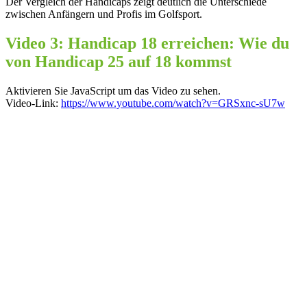
Der Vergleich der Handicaps zeigt deutlich die Unterschiede
zwischen Anfängern und Profis im Golfsport.
Video 3: Handicap 18 erreichen: Wie du
von Handicap 25 auf 18 kommst
Aktivieren Sie JavaScript um das Video zu sehen.
Video-Link:
https://www.youtube.com/watch?v=GRSxnc-sU7w