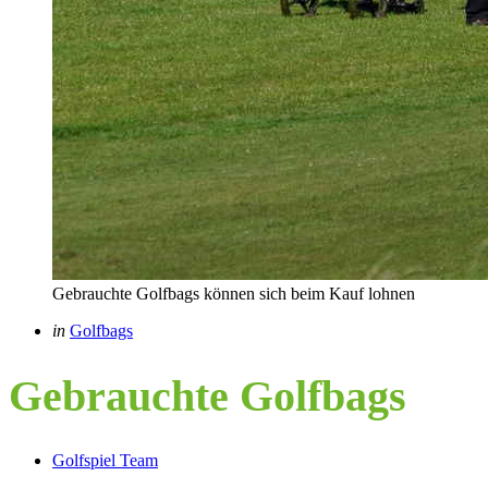
Gebrauchte Golfbags können sich beim Kauf lohnen
Categories
Posted
in
Golfbags
in
Gebrauchte Golfbags
Posted
Golfspiel Team
by