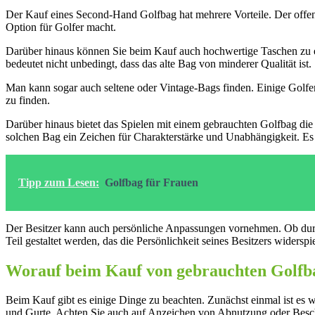
Der Kauf eines Second-Hand Golfbag hat mehrere Vorteile. Der offensic
Option für Golfer macht.
Darüber hinaus können Sie beim Kauf auch hochwertige Taschen zu ei
bedeutet nicht unbedingt, dass das alte Bag von minderer Qualität i
Man kann sogar auch seltene oder Vintage-Bags finden. Einige Golfer
zu finden.
Darüber hinaus bietet das Spielen mit einem gebrauchten Golfbag die C
solchen Bag ein Zeichen für Charakterstärke und Unabhängigkeit. Es i
Tipp zum Lesen:
Golfbag für Frauen
Der Besitzer kann auch persönliche Anpassungen vornehmen. Ob durc
Teil gestaltet werden, das die Persönlichkeit seines Besitzers widerspie
Worauf beim Kauf von gebrauchten Golfb
Beim Kauf gibt es einige Dinge zu beachten. Zunächst einmal ist es 
und Gurte. Achten Sie auch auf Anzeichen von Abnutzung oder Bes