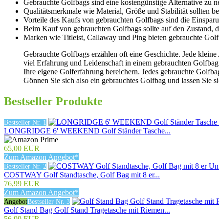
Gebrauchte Golfbags sind eine kostengünstige Alternative zu 
Qualitätsmerkmale wie Material, Größe und Stabilität sollten 
Vorteile des Kaufs von gebrauchten Golfbags sind die Einspar
Beim Kauf von gebrauchten Golfbags sollte auf den Zustand, di
Marken wie Titleist, Callaway und Ping bieten gebrauchte Go
Gebrauchte Golfbags erzählen oft eine Geschichte. Jede kleine
viel Erfahrung und Leidenschaft in einem gebrauchten Golfbag 
Ihre eigene Golferfahrung bereichern. Jedes gebrauchte Golfbag
Gönnen Sie sich also ein gebrauchtes Golfbag und lassen Sie si
Bestseller Produkte
Bestseller Nr. 1
LONGRIDGE 6' WEEKEND Golf Ständer Tasche...
65,00 EUR
Zum Amazon Angebot*
Bestseller Nr. 2
COSTWAY Golf Standtasche, Golf Bag mit 8 er...
76,99 EUR
Zum Amazon Angebot*
Angebot
Bestseller Nr. 3
Golf Stand Bag Golf Stand Tragetasche mit Riemen...
56,99 EUR