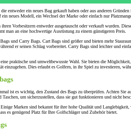
 die entweder ein neues Bag gekauft haben oder aus anderen Gründen i
 ein neues Modell, ein Wechsel der Marke oder einfach nur Platzmange
on ihren Vorbesitzern entweder ausgetauscht oder verkauft wurden. Di
ommt man an eine hochwertige Ausrüstung zu einem günstigeren Preis.
 Bags und Carry Bags. Cart Bags sind größer und bieten mehr Stauraum
ährend er seinen Schlag vorbereitet. Carry Bags sind leichter und einfa
 eine praktische und umweltbewusste Wahl. Sie bieten die Möglichkeit
 einzugehen. Dies erlaubt es Golfern, in ihr Spiel zu investieren, währ
bags
inmal ist es wichtig, den Zustand des Bags zu überprüfen. Achten Sie
aschen, um sicherzustellen, dass sie gut funktionieren und nicht besc
 Einige Marken sind bekannt für ihre hohe Qualität und Langlebigkeit,
dass es genügend Platz für Ihre Golfschläger und Zubehör bietet.
ags