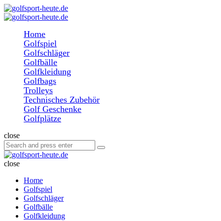
Menu
Search
golfsport-
heute.de
Menu
Home
Golfspiel
Golfschläger
Golfbälle
Golfkleidung
Golfbags
Trolleys
Technisches Zubehör
Golf Geschenke
Golfplätze
Search
close
Search
Search
for:
golfsport-
heute.de
close
Home
Golfspiel
Golfschläger
Golfbälle
Golfkleidung